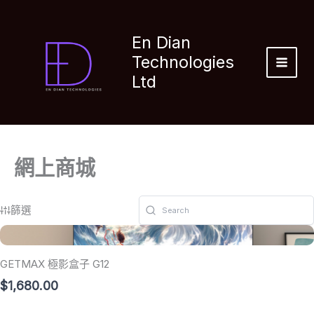
Skip
to
En Dian
content
Technologies
MAI
Ltd
MEN
網上商城
篩選
GETMAX 極影盒子 G12
$1,680.00