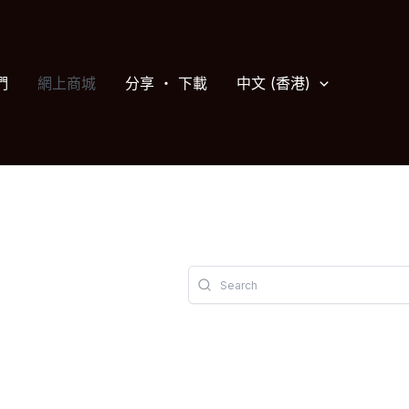
們
網上商城
分享 ‧ 下載
中文 (香港)