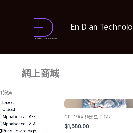
Skip
to
content
En Dian Technolo
網上商城
篩選
Latest
Oldest
Alphabetical, A-Z
GETMAX 極影盒子 G12
Alphabetical, Z-A
$1,680.00
Price, low to high