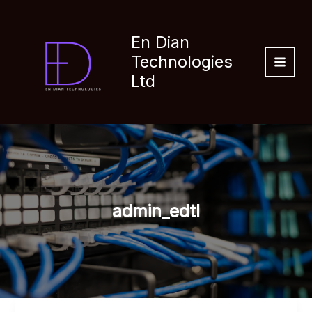
Skip
to
En Dian
content
Technologies
MAI
Ltd
MEN
admin_edtl