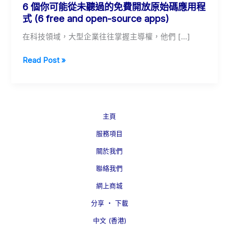
6 個你可能從未聽過的免費開放原始碼應用程
式 (6 free and open-source apps)
在科技領域，大型企業往往掌握主導權，他們 […]
6
Read Post »
個
你
可
能
主頁
從
未
服務項目
聽
關於我們
過
聯絡我們
的
免
網上商城
費
分享 ‧ 下載
開
放
中文 (香港)